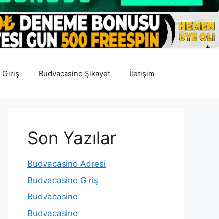
 Giriş
Budvacasino Şikayet
İletişim
Son Yazılar
Budvacasino Adresi
Budvacasino Giriş
Budvacasino
Budvacasino