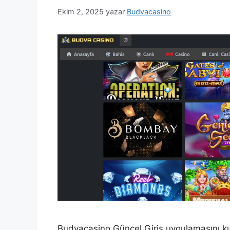
Ekim 2, 2025
yazar
Budvacasino
Budvacasino Güncel Giriş uygulamasını kul