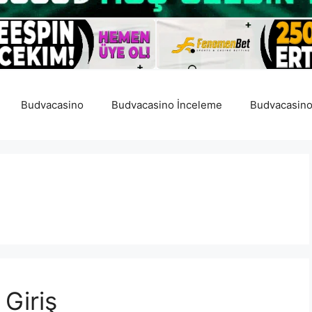
Budvacasino
Budvacasino İnceleme
Budvacasino
Giriş