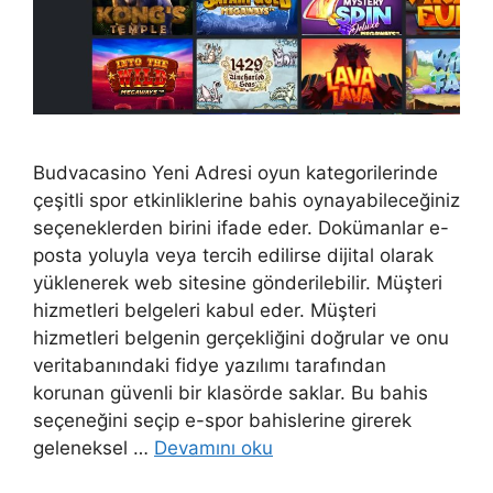
Budvacasino Yeni Adresi oyun kategorilerinde
çeşitli spor etkinliklerine bahis oynayabileceğiniz
seçeneklerden birini ifade eder. Dokümanlar e-
posta yoluyla veya tercih edilirse dijital olarak
yüklenerek web sitesine gönderilebilir. Müşteri
hizmetleri belgeleri kabul eder. Müşteri
hizmetleri belgenin gerçekliğini doğrular ve onu
veritabanındaki fidye yazılımı tarafından
korunan güvenli bir klasörde saklar. Bu bahis
seçeneğini seçip e-spor bahislerine girerek
geleneksel …
Devamını oku