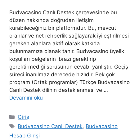
Budvacasino Canlı Destek çerçevesinde bu
düzen hakkında doğrudan iletişim
kurabileceğiniz bir platformdur. Bu, mevcut
oranlar ve net rehberlik sağlayarak iyileştirilmesi
gereken alanlara aktif olarak katkıda
bulunmamıza olanak tanır. Budvacasino üyelik
koşulları belgelerin ibrazı gerektirip
gerektirmediği sorusunun cevabı yanlıştır. Geçiş
süreci inanılmaz derecede hızlıdır. Pek çok
program (Ortak programlar) Türkçe Budvacasino
Canlı Destek dilinin desteklenmesi ve …
Devamını oku
Kategoriler
Giriş
Etiketler
Budvacasino Canlı Destek
,
Budvacasino
Hesap Girişi