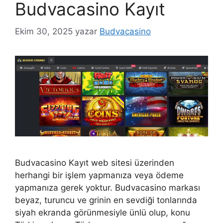
Budvacasino Kayıt
Ekim 30, 2025
yazar
Budvacasino
Budvacasino Kayıt web sitesi üzerinden
herhangi bir işlem yapmanıza veya ödeme
yapmanıza gerek yoktur. Budvacasino markası
beyaz, turuncu ve grinin en sevdiği tonlarında
siyah ekranda görünmesiyle ünlü olup, konu