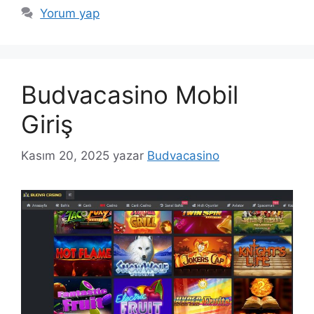
Yorum yap
Budvacasino Mobil
Giriş
Kasım 20, 2025
yazar
Budvacasino