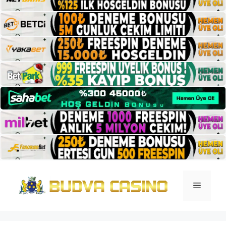
İçeriğe
atla
Menü