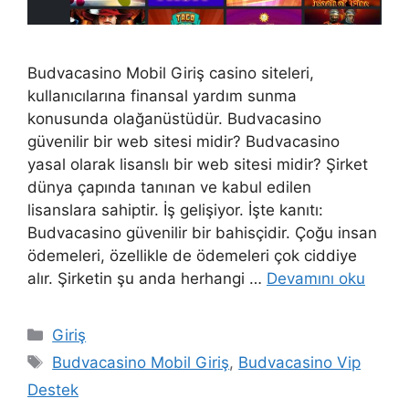
Budvacasino Mobil Giriş casino siteleri,
kullanıcılarına finansal yardım sunma
konusunda olağanüstüdür. Budvacasino
güvenilir bir web sitesi midir? Budvacasino
yasal olarak lisanslı bir web sitesi midir? Şirket
dünya çapında tanınan ve kabul edilen
lisanslara sahiptir. İş gelişiyor. İşte kanıtı:
Budvacasino güvenilir bir bahisçidir. Çoğu insan
ödemeleri, özellikle de ödemeleri çok ciddiye
alır. Şirketin şu anda herhangi …
Devamını oku
Kategoriler
Giriş
Etiketler
Budvacasino Mobil Giriş
,
Budvacasino Vip
Destek