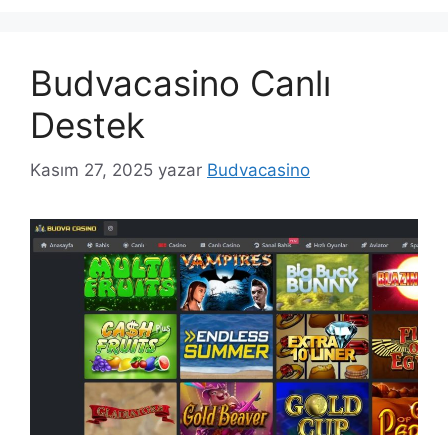
Budvacasino Canlı
Destek
Kasım 27, 2025
yazar
Budvacasino