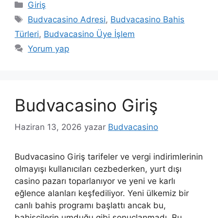
Kategoriler
Giriş
Etiketler
Budvacasino Adresi
,
Budvacasino Bahis
Türleri
,
Budvacasino Üye İşlem
Yorum yap
Budvacasino Giriş
Haziran 13, 2026
yazar
Budvacasino
Budvacasino Giriş tarifeler ve vergi indirimlerinin
olmayışı kullanıcıları cezbederken, yurt dışı
casino pazarı toparlanıyor ve yeni ve karlı
eğlence alanları keşfediliyor. Yeni ülkemiz bir
canlı bahis programı başlattı ancak bu,
bahisçilerin umduğu gibi sonuçlanmadı. Bu