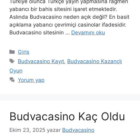
Türkiye olunca Türkçe yayın yapmasına rağmen
yabancı bir bahis sitesini işaret etmektedir.
Aslında Budvacasino neden açık değil? En basit
açıklama yabancı çevrimiçi casinolar ifadesidir.
Budvacasino sitesinin …
Devamını oku
Kategoriler
Giriş
Etiketler
Budvacasino Kayıt
,
Budvacasino Kazançlı
Oyun
Yorum yap
Budvacasino Kaç Oldu
Ekim 23, 2025
yazar
Budvacasino