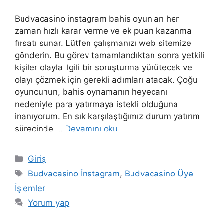
Budvacasino instagram bahis oyunları her
zaman hızlı karar verme ve ek puan kazanma
fırsatı sunar. Lütfen çalışmanızı web sitemize
gönderin. Bu görev tamamlandıktan sonra yetkili
kişiler olayla ilgili bir soruşturma yürütecek ve
olayı çözmek için gerekli adımları atacak. Çoğu
oyuncunun, bahis oynamanın heyecanı
nedeniyle para yatırmaya istekli olduğuna
inanıyorum. En sık karşılaştığımız durum yatırım
sürecinde …
Devamını oku
Kategoriler
Giriş
Etiketler
Budvacasino İnstagram
,
Budvacasino Üye
İşlemler
Yorum yap