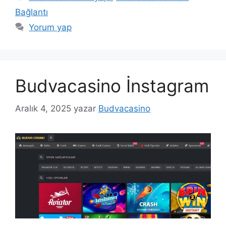
Bağlantı
Yorum yap
Budvacasino İnstagram
Aralık 4, 2025
yazar
Budvacasino