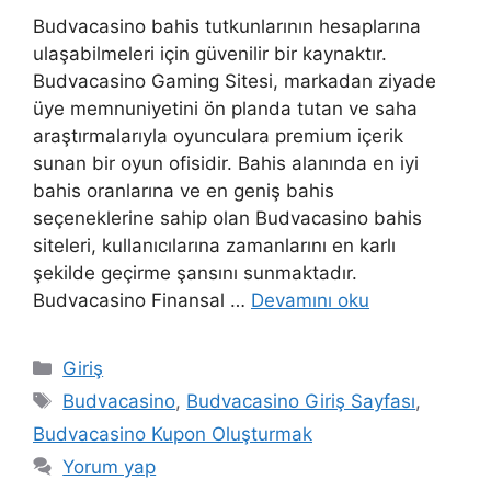
Budvacasino bahis tutkunlarının hesaplarına
ulaşabilmeleri için güvenilir bir kaynaktır.
Budvacasino Gaming Sitesi, markadan ziyade
üye memnuniyetini ön planda tutan ve saha
araştırmalarıyla oyunculara premium içerik
sunan bir oyun ofisidir. Bahis alanında en iyi
bahis oranlarına ve en geniş bahis
seçeneklerine sahip olan Budvacasino bahis
siteleri, kullanıcılarına zamanlarını en karlı
şekilde geçirme şansını sunmaktadır.
Budvacasino Finansal …
Devamını oku
Kategoriler
Giriş
Etiketler
Budvacasino
,
Budvacasino Giriş Sayfası
,
Budvacasino Kupon Oluşturmak
Yorum yap