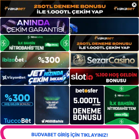
×
BUDVABET GİRİŞ İÇİN TIKLAYINIZ!