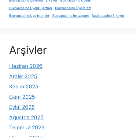
Budvacasino Çevrimiçi Şikayet
Budvacasino Üyelik
Budvacasino Üyelik Şartları
Budvacasino Üye İşlem
Budvacasino Üye İşlemler
Budvacasino İnstagram
Budvacasino Şikayet
Arşivler
Haziran 2026
Aralık 2025
Kasım 2025
Ekim 2025
Eylül 2025
Ağustos 2025
Temmuz 2025