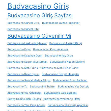
Budvacasino Giriş
Budvacasino Giriş Sayfası
Budvacasino Güncel Giriş
Budvacasino Güncel Kuponlar
Budvacasino Güncel Site
Budvacasino Güvenilir Mi
Budvacasino Hakkında İşlemler
Budvacasino Hesap Girişi
Budvacasino Kayıt
Budvacasino Kayıt Aşaması
Budvacasino Kazançlı Oyun
Budvacasino Kaç Oldu
Budvacasino Kupon Oluşturmak
Budvacasino Kupon Sistemi
Budvacasino Mobil Giriş
Budvacasino Mobil Spor Bahis
Budvacasino Rulet Oyunu
Budvacasino Sosyal Hesaplar
Budvacasino Sosyal Medya Bilgisi
Budvacasino Spor Bahisleri
Budvacasino Tv
Budvacasino Twitter
Budvacasino Vip Destek
Budvacasino Vip Ödemeler
Budvacasino Web Bağlantı
Budva Casino Web Bölümü
Budvacasino Whatsapp Hattı
Budvacasino Yeni Giriş Adresi
Budvacasino Yeni Giriş Aşaması