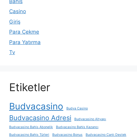
Bahis
Casino
Giriş
Para Çekme
Para Yatırma
Tv
Etiketler
Budvacasino
Budva Casino
Budvacasino Adresi
Budvacasino Altyapı
Budvacasino Bahis Abonelik
Budvacasino Bahis Kazancı
Budvacasino Bahis Türleri
Budvacasino Bonus
Budvacasino Canlı Destek