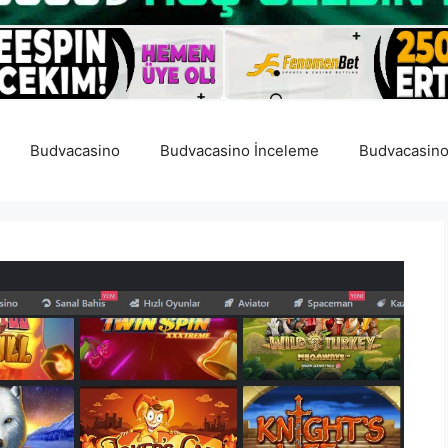
Budvacasino
Budvacasino İnceleme
Budvacasino