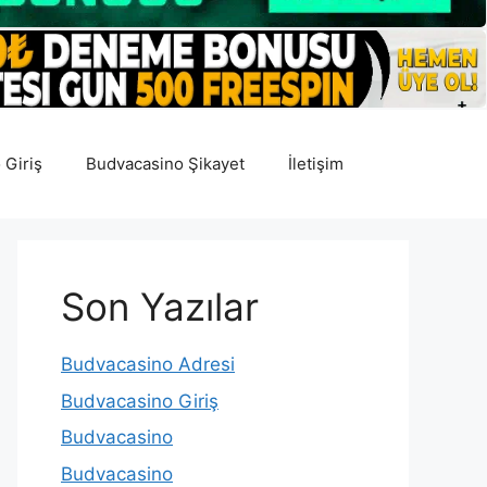
 Giriş
Budvacasino Şikayet
İletişim
Son Yazılar
Budvacasino Adresi
Budvacasino Giriş
Budvacasino
Budvacasino