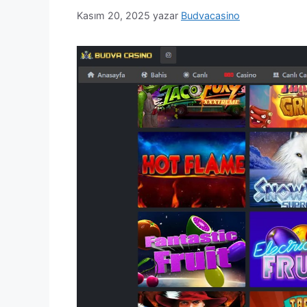
Kasım 20, 2025
yazar
Budvacasino