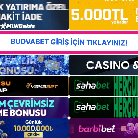
BUDVABET GİRİŞ İÇİN TIKLAYINIZ!