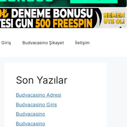
 Giriş
Budvacasino Şikayet
İletişim
Son Yazılar
Budvacasino Adresi
Budvacasino Giriş
Budvacasino
Budvacasino