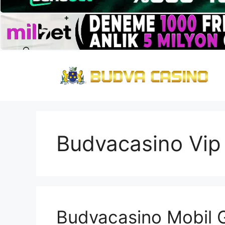
İçeriğe
atla
Budvacasino Vip
Budvacasino Mobil G