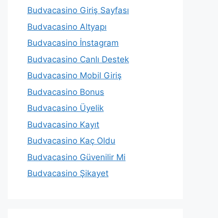
Budvacasino Giriş Sayfası
Budvacasino Altyapı
Budvacasino İnstagram
Budvacasino Canlı Destek
Budvacasino Mobil Giriş
Budvacasino Bonus
Budvacasino Üyelik
Budvacasino Kayıt
Budvacasino Kaç Oldu
Budvacasino Güvenilir Mi
Budvacasino Şikayet