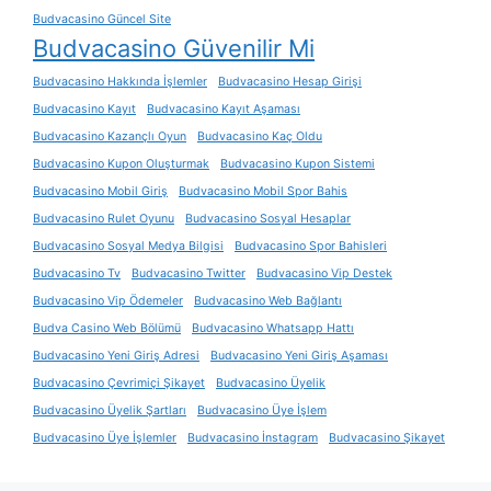
Budvacasino Güncel Site
Budvacasino Güvenilir Mi
Budvacasino Hakkında İşlemler
Budvacasino Hesap Girişi
Budvacasino Kayıt
Budvacasino Kayıt Aşaması
Budvacasino Kazançlı Oyun
Budvacasino Kaç Oldu
Budvacasino Kupon Oluşturmak
Budvacasino Kupon Sistemi
Budvacasino Mobil Giriş
Budvacasino Mobil Spor Bahis
Budvacasino Rulet Oyunu
Budvacasino Sosyal Hesaplar
Budvacasino Sosyal Medya Bilgisi
Budvacasino Spor Bahisleri
Budvacasino Tv
Budvacasino Twitter
Budvacasino Vip Destek
Budvacasino Vip Ödemeler
Budvacasino Web Bağlantı
Budva Casino Web Bölümü
Budvacasino Whatsapp Hattı
Budvacasino Yeni Giriş Adresi
Budvacasino Yeni Giriş Aşaması
Budvacasino Çevrimiçi Şikayet
Budvacasino Üyelik
Budvacasino Üyelik Şartları
Budvacasino Üye İşlem
Budvacasino Üye İşlemler
Budvacasino İnstagram
Budvacasino Şikayet