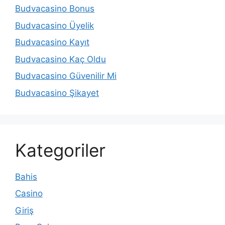
Budvacasino Bonus
Budvacasino Üyelik
Budvacasino Kayıt
Budvacasino Kaç Oldu
Budvacasino Güvenilir Mi
Budvacasino Şikayet
Kategoriler
Bahis
Casino
Giriş