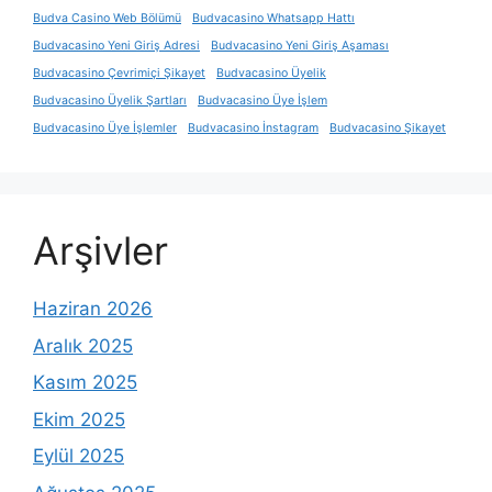
Budva Casino Web Bölümü
Budvacasino Whatsapp Hattı
Budvacasino Yeni Giriş Adresi
Budvacasino Yeni Giriş Aşaması
Budvacasino Çevrimiçi Şikayet
Budvacasino Üyelik
Budvacasino Üyelik Şartları
Budvacasino Üye İşlem
Budvacasino Üye İşlemler
Budvacasino İnstagram
Budvacasino Şikayet
Arşivler
Haziran 2026
Aralık 2025
Kasım 2025
Ekim 2025
Eylül 2025