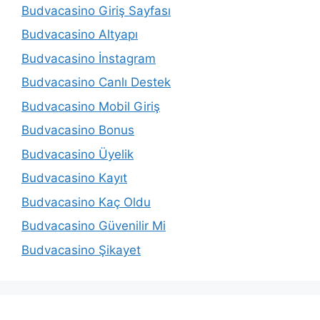
Budvacasino Giriş Sayfası
Budvacasino Altyapı
Budvacasino İnstagram
Budvacasino Canlı Destek
Budvacasino Mobil Giriş
Budvacasino Bonus
Budvacasino Üyelik
Budvacasino Kayıt
Budvacasino Kaç Oldu
Budvacasino Güvenilir Mi
Budvacasino Şikayet