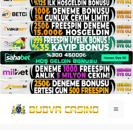
İçeriğe
atla
Menü