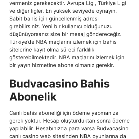
vermeniz gerekecektir. Avrupa Ligi, Türkiye Ligi
ve diğer ligler. En yüksek seviyede oynayın.
Sabit bahis için güncellenmiş adresi
girebilirsiniz. Yeni bir kullanıcı olduğunuzu
düşünüyorsanız size bir mesaj göndereceğiz.
Türkiye’de NBA maçlarını izlemek için bahis
sitelerine kayıt olma süreci farklılık
gösterebilmektedir. NBA maçlarını izlemek için
bir yayın hizmetine abone olmanız gerekir.
Budvacasino Bahis
Abonelik
Canlı bahis aboneliği için ödeme yapmanıza
gerek yoktur. Hesap oluşturduktan sonra ödeme
yapılabilir. Hesabınızda para varsa Budvacasino
canlı casino web sitesinden NBA oyunlarına da