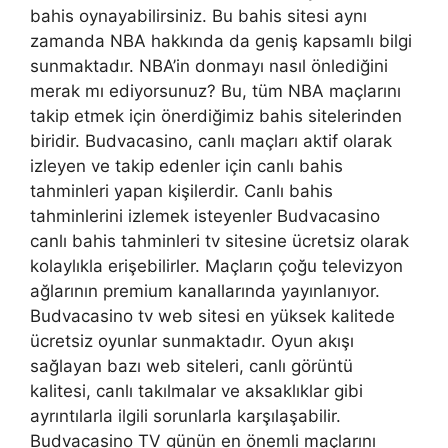
bahis oynayabilirsiniz. Bu bahis sitesi aynı
zamanda NBA hakkında da geniş kapsamlı bilgi
sunmaktadır. NBA’in donmayı nasıl önlediğini
merak mı ediyorsunuz? Bu, tüm NBA maçlarını
takip etmek için önerdiğimiz bahis sitelerinden
biridir. Budvacasino, canlı maçları aktif olarak
izleyen ve takip edenler için canlı bahis
tahminleri yapan kişilerdir. Canlı bahis
tahminlerini izlemek isteyenler Budvacasino
canlı bahis tahminleri tv sitesine ücretsiz olarak
kolaylıkla erişebilirler. Maçların çoğu televizyon
ağlarının premium kanallarında yayınlanıyor.
Budvacasino tv web sitesi en yüksek kalitede
ücretsiz oyunlar sunmaktadır. Oyun akışı
sağlayan bazı web siteleri, canlı görüntü
kalitesi, canlı takılmalar ve aksaklıklar gibi
ayrıntılarla ilgili sorunlarla karşılaşabilir.
Budvacasino TV günün en önemli maçlarını