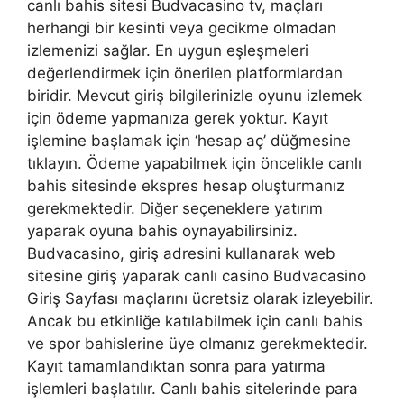
canlı bahis sitesi Budvacasino tv, maçları
herhangi bir kesinti veya gecikme olmadan
izlemenizi sağlar. En uygun eşleşmeleri
değerlendirmek için önerilen platformlardan
biridir. Mevcut giriş bilgilerinizle oyunu izlemek
için ödeme yapmanıza gerek yoktur. Kayıt
işlemine başlamak için ‘hesap aç’ düğmesine
tıklayın. Ödeme yapabilmek için öncelikle canlı
bahis sitesinde ekspres hesap oluşturmanız
gerekmektedir. Diğer seçeneklere yatırım
yaparak oyuna bahis oynayabilirsiniz.
Budvacasino, giriş adresini kullanarak web
sitesine giriş yaparak canlı casino Budvacasino
Giriş Sayfası maçlarını ücretsiz olarak izleyebilir.
Ancak bu etkinliğe katılabilmek için canlı bahis
ve spor bahislerine üye olmanız gerekmektedir.
Kayıt tamamlandıktan sonra para yatırma
işlemleri başlatılır. Canlı bahis sitelerinde para