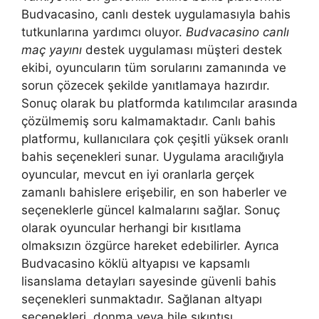
Budvacasino, canlı destek uygulamasıyla bahis
tutkunlarına yardımcı oluyor.
Budvacasino canlı
maç yayını
destek uygulaması müşteri destek
ekibi, oyuncuların tüm sorularını zamanında ve
sorun çözecek şekilde yanıtlamaya hazırdır.
Sonuç olarak bu platformda katılımcılar arasında
çözülmemiş soru kalmamaktadır. Canlı bahis
platformu, kullanıcılara çok çeşitli yüksek oranlı
bahis seçenekleri sunar. Uygulama aracılığıyla
oyuncular, mevcut en iyi oranlarla gerçek
zamanlı bahislere erişebilir, en son haberler ve
seçeneklerle güncel kalmalarını sağlar. Sonuç
olarak oyuncular herhangi bir kısıtlama
olmaksızın özgürce hareket edebilirler. Ayrıca
Budvacasino köklü altyapısı ve kapsamlı
lisanslama detayları sayesinde güvenli bahis
seçenekleri sunmaktadır. Sağlanan altyapı
seçenekleri, donma veya hile sıkıntısı