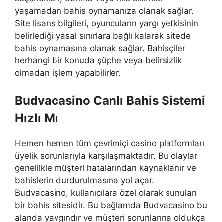
yaşamadan bahis oynamanıza olanak sağlar.
Site lisans bilgileri, oyuncuların yargı yetkisinin
belirlediği yasal sınırlara bağlı kalarak sitede
bahis oynamasına olanak sağlar. Bahisçiler
herhangi bir konuda şüphe veya belirsizlik
olmadan işlem yapabilirler.
Budvacasino Canlı Bahis Sistemi
Hızlı Mı
Hemen hemen tüm çevrimiçi casino platformları
üyelik sorunlarıyla karşılaşmaktadır. Bu olaylar
genellikle müşteri hatalarından kaynaklanır ve
bahislerin durdurulmasına yol açar.
Budvacasino, kullanıcılara özel olarak sunulan
bir bahis sitesidir. Bu bağlamda Budvacasino bu
alanda yaygındır ve müşteri sorunlarına oldukça