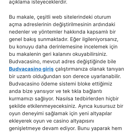
açıklama isteyeceklerdir.
Bu makale, çeşitli web sitelerindeki oturum
açma adreslerinin değiştirilmesinin ardındaki
nedenler ve yöntemler hakkında kapsamlı bir
genel bakış sunmaktadır. Eğer ilgileniyorsanız,
bu konuyu daha derinlemesine incelemek için
bu makalenin geri kalanını okuyabilirsiniz.
Budvacasino, mevcut adres değiştiğinde bile
Budvacasino giriş
çalıştırmanıza olanak tanıyan
bir uzantı olduğundan son derece uyarlanabilir.
Budvacasino ödeme sistemi bloke ettiğimiz
anda bize yansıyor ve tek tıkla bağlantı
kurmamızı sağlıyor. Nasılsa tedbirlerden hiçbir
şekilde etkilenmeyeceksiniz. Ayrıca kusursuz bir
oyun deneyimi sağlamak için yeni altyapılar
ekleyerek oyun ve casino altyapısını
genişletmeye devam ediyor. Bunu yaparak hem