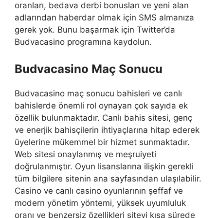
oranları, bedava derbi bonusları ve yeni alan
adlarından haberdar olmak için SMS almanıza
gerek yok. Bunu başarmak için Twitter’da
Budvacasino programına kaydolun.
Budvacasino Maç Sonucu
Budvacasino maç sonucu bahisleri ve canlı
bahislerde önemli rol oynayan çok sayıda ek
özellik bulunmaktadır. Canlı bahis sitesi, genç
ve enerjik bahisçilerin ihtiyaçlarına hitap ederek
üyelerine mükemmel bir hizmet sunmaktadır.
Web sitesi onaylanmış ve meşruiyeti
doğrulanmıştır. Oyun lisanslarına ilişkin gerekli
tüm bilgilere sitenin ana sayfasından ulaşılabilir.
Casino ve canlı casino oyunlarının şeffaf ve
modern yönetim yöntemi, yüksek uyumluluk
oranı ve benzersiz özellikleri siteyi kısa sürede