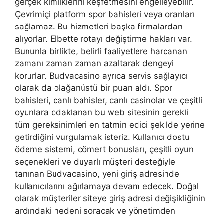
gerçek kimliklerini keşfetmesini engelleyebilir.
Çevrimiçi platform spor bahisleri veya oranları
sağlamaz. Bu hizmetleri başka firmalardan
alıyorlar. Elbette rotayı değiştirme hakları var.
Bununla birlikte, belirli faaliyetlere harcanan
zamanı zaman zaman azaltarak dengeyi
korurlar. Budvacasino ayrıca servis sağlayıcı
olarak da olağanüstü bir puan aldı. Spor
bahisleri, canlı bahisler, canlı casinolar ve çeşitli
oyunlara odaklanan bu web sitesinin gerekli
tüm gereksinimleri en tatmin edici şekilde yerine
getirdiğini vurgulamak isteriz. Kullanıcı dostu
ödeme sistemi, cömert bonusları, çeşitli oyun
seçenekleri ve duyarlı müşteri desteğiyle
tanınan Budvacasino, yeni giriş adresinde
kullanıcılarını ağırlamaya devam edecek. Doğal
olarak müşteriler siteye giriş adresi değişikliğinin
ardındaki nedeni soracak ve yönetimden