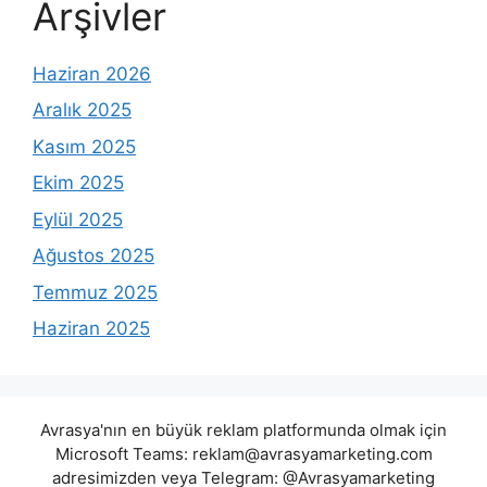
Arşivler
Haziran 2026
Aralık 2025
Kasım 2025
Ekim 2025
Eylül 2025
Ağustos 2025
Temmuz 2025
Haziran 2025
Avrasya'nın en büyük reklam platformunda olmak için
Microsoft Teams:
reklam@avrasyamarketing.com
adresimizden veya Telegram: @Avrasyamarketing