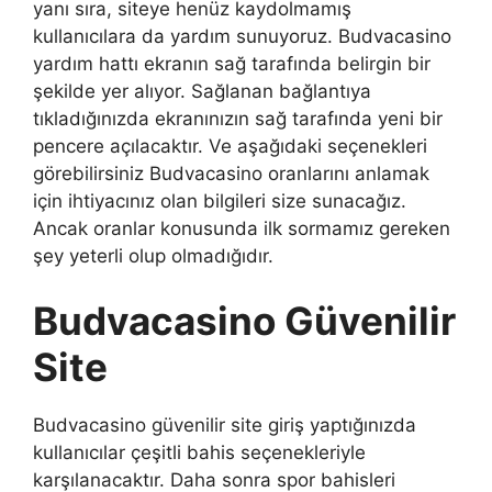
yanı sıra, siteye henüz kaydolmamış
kullanıcılara da yardım sunuyoruz. Budvacasino
yardım hattı ekranın sağ tarafında belirgin bir
şekilde yer alıyor. Sağlanan bağlantıya
tıkladığınızda ekranınızın sağ tarafında yeni bir
pencere açılacaktır. Ve aşağıdaki seçenekleri
görebilirsiniz Budvacasino oranlarını anlamak
için ihtiyacınız olan bilgileri size sunacağız.
Ancak oranlar konusunda ilk sormamız gereken
şey yeterli olup olmadığıdır.
Budvacasino Güvenilir
Site
Budvacasino güvenilir site giriş yaptığınızda
kullanıcılar çeşitli bahis seçenekleriyle
karşılanacaktır. Daha sonra spor bahisleri