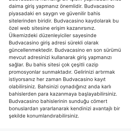
daima giriş yapmanız önemlidir. Budvacasino
piyasadaki en saygın ve güvenilir bahis
sitelerinden biridir. Budvacasino kaydolarak bu
özel web sitesine erişim kazanırsınız.
Ülkemizdeki düzenleyiciler sayesinde
Budvacasino giriş adresi sürekli olarak
güncellenmektedir. Budvacasino en son sürümü
mevcut adresinizi kullanarak giriş yapmanızı
sağlar. Bu bahis sitesi çok çeşitli cazip
promosyonlar sunmaktadır. Gelirinizi artırmak
istiyorsanız her zaman Budvacasino kayıt
olabilirsiniz. Bahsinizi oynadığınız anda karlı
bahislerden para kazanmaya başlayabilirsiniz.
Budvacasino bahislerinin sunduğu cömert
bonuslardan yararlanarak kendinizi avantajlı bir
şekilde konumlandırabilirsiniz.