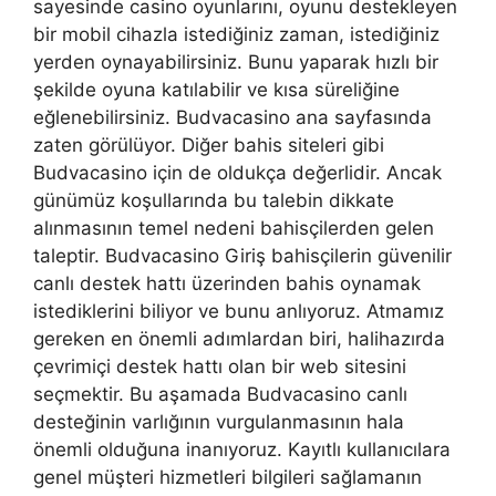
sayesinde casino oyunlarını, oyunu destekleyen
bir mobil cihazla istediğiniz zaman, istediğiniz
yerden oynayabilirsiniz. Bunu yaparak hızlı bir
şekilde oyuna katılabilir ve kısa süreliğine
eğlenebilirsiniz. Budvacasino ana sayfasında
zaten görülüyor. Diğer bahis siteleri gibi
Budvacasino için de oldukça değerlidir. Ancak
günümüz koşullarında bu talebin dikkate
alınmasının temel nedeni bahisçilerden gelen
taleptir. Budvacasino Giriş bahisçilerin güvenilir
canlı destek hattı üzerinden bahis oynamak
istediklerini biliyor ve bunu anlıyoruz. Atmamız
gereken en önemli adımlardan biri, halihazırda
çevrimiçi destek hattı olan bir web sitesini
seçmektir. Bu aşamada Budvacasino canlı
desteğinin varlığının vurgulanmasının hala
önemli olduğuna inanıyoruz. Kayıtlı kullanıcılara
genel müşteri hizmetleri bilgileri sağlamanın