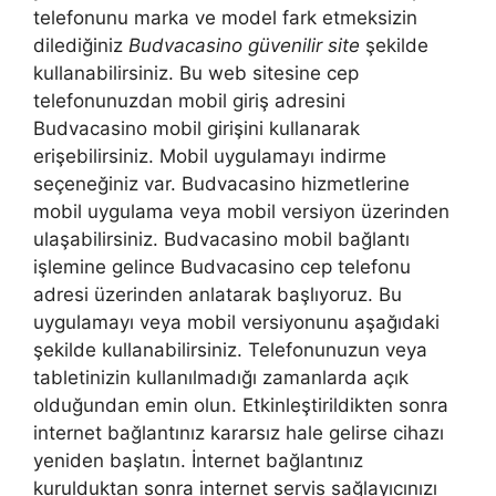
telefonunu marka ve model fark etmeksizin
dilediğiniz
Budvacasino güvenilir site
şekilde
kullanabilirsiniz. Bu web sitesine cep
telefonunuzdan mobil giriş adresini
Budvacasino mobil girişini kullanarak
erişebilirsiniz. Mobil uygulamayı indirme
seçeneğiniz var. Budvacasino hizmetlerine
mobil uygulama veya mobil versiyon üzerinden
ulaşabilirsiniz. Budvacasino mobil bağlantı
işlemine gelince Budvacasino cep telefonu
adresi üzerinden anlatarak başlıyoruz. Bu
uygulamayı veya mobil versiyonunu aşağıdaki
şekilde kullanabilirsiniz. Telefonunuzun veya
tabletinizin kullanılmadığı zamanlarda açık
olduğundan emin olun. Etkinleştirildikten sonra
internet bağlantınız kararsız hale gelirse cihazı
yeniden başlatın. İnternet bağlantınız
kurulduktan sonra internet servis sağlayıcınızı