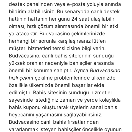
destek panelinden veya e-posta yoluyla anında
bildirim alabilirsiniz. Bu senaryoda canlı destek
hattının haftanın her günü 24 saat ulaşılabilir
olması, hızlı çözüm alınmasında önemli bir etki
yaratacaktır. Budvacasino çekimlerinizde
herhangi bir sorunla karşılaşırsanız lütfen
müşteri hizmetleri temsilcisine bilgi verin.
Budvacasino, canlı bahis sitelerinin sunduğu
yüksek oranlar nedeniyle bahisçiler arasında
önemli bir konuma sahiptir. Ayrıca
Budvacasino
hızlı çekim
çekilme problemlerinde ülkemizde
özellikle ülkemizde önemli başarılar elde
edilmiştir. Bahis sitesinin sunduğu hizmetler
sayesinde istediğiniz zaman ve yerde kolaylıkla
bahis kuponu oluşturarak üyelerin sanal bahis
heyecanını yaşamasını sağlayabilirsiniz.
Budvacasino canlı bahis fırsatlarından
yararlanmak isteyen bahisçiler öncelikle oyunun