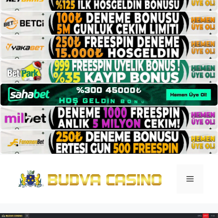
İçeriğe
atla
Menü