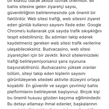
bir kılavuz olarak akılda tutmak önemlidir. Bir
bahis sitesine gelen ziyaretçi sayısı,
güvenilirliğinin belirlenmesinde çok önemli bir
faktördür. Web sitesi trafiği, web sitesini ziyaret
eden günlük kullanıcı sayısını ifade eder. Google
Chrome’u kullanarak çok sayıda trafik sıkışıklığını
tespit edebilirsiniz. Bu adımları takip ederek
kaydetmeniz gereken web sitesi trafik verilerine
ulaşabileceksiniz. Budvacasino, web sitesi
ziyaretçileri için bir zevktir. İkincil sitelerinizdeki
trafiği belirleyemiyorsanız şans oyununa
başvurabilirsiniz.
Budvacasino yüksek oranlar
bölüm, siteyi takip eden kişilerin sayısını
görüntüleyerek sitedeki aktivite düzeyini ortaya
koyabilir. En güvenilir ve saygın çevrimiçi bahis
platformlarını belirleyerek başlıyoruz. Birçok kişi
bu önemli hususu gözden kaçırma eğilimindedir.
Bu detayı atlamayı ihmal edenler, başkalarının