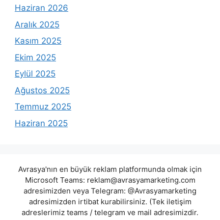
Haziran 2026
Aralık 2025
Kasım 2025
Ekim 2025
Eylül 2025
Ağustos 2025
Temmuz 2025
Haziran 2025
Avrasya'nın en büyük reklam platformunda olmak için
Microsoft Teams:
reklam@avrasyamarketing.com
adresimizden veya Telegram: @Avrasyamarketing
adresimizden irtibat kurabilirsiniz. (Tek iletişim
adreslerimiz teams / telegram ve mail adresimizdir.