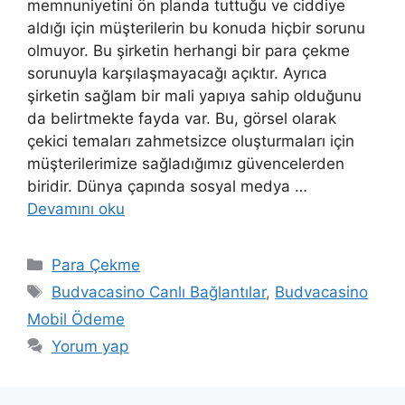
memnuniyetini ön planda tuttuğu ve ciddiye
aldığı için müşterilerin bu konuda hiçbir sorunu
olmuyor. Bu şirketin herhangi bir para çekme
sorunuyla karşılaşmayacağı açıktır. Ayrıca
şirketin sağlam bir mali yapıya sahip olduğunu
da belirtmekte fayda var. Bu, görsel olarak
çekici temaları zahmetsizce oluşturmaları için
müşterilerimize sağladığımız güvencelerden
biridir. Dünya çapında sosyal medya …
Devamını oku
Kategoriler
Para Çekme
Etiketler
Budvacasino Canlı Bağlantılar
,
Budvacasino
Mobil Ödeme
Yorum yap