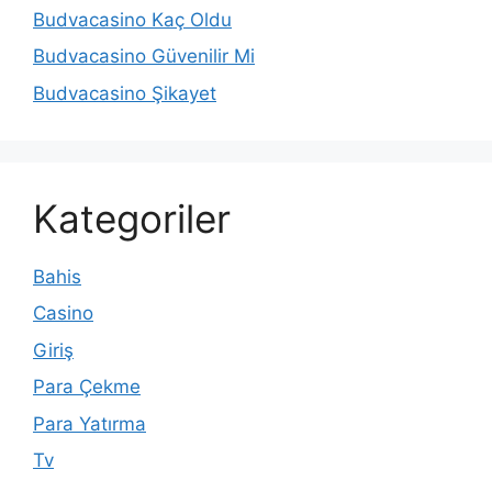
Budvacasino Kaç Oldu
Budvacasino Güvenilir Mi
Budvacasino Şikayet
Kategoriler
Bahis
Casino
Giriş
Para Çekme
Para Yatırma
Tv