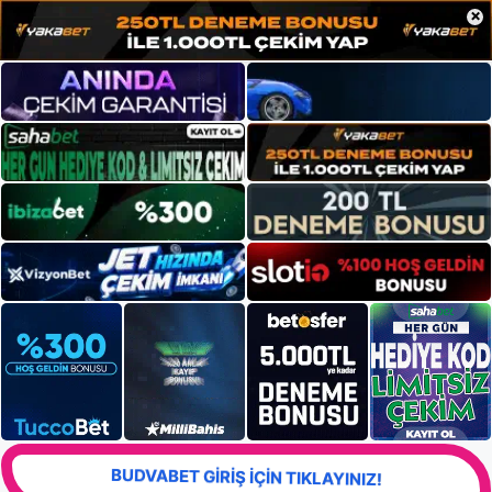
×
BUDVABET GİRİŞ İÇİN TIKLAYINIZ!