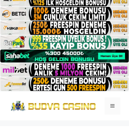
İçeriğe
atla
Menü