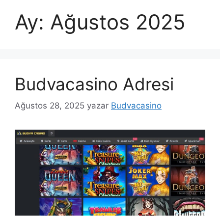
Ay:
Ağustos 2025
Budvacasino Adresi
Ağustos 28, 2025
yazar
Budvacasino