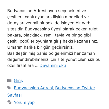
Budvacasino Adresi oyun seçenekleri ve
çeşitleri, canlı oyunlara ilişkin modelleri ve
detayları verimli bir şekilde işleyen bir web
sitesidir. Budvacasino üyesi olarak poker, rulet,
bakara, blackjack, remi, tavla ve bingo gibi
çeşitli popüler oyunlara giriş hakkı kazanırsınız.
Umarım harika bir gün geçirirsiniz.
Basitleştirilmiş bahis bölgelerimizi her zaman
değerlendirebilmeniz için site yöneticileri sizi bu
özel fırsatlara …
Devamını oku
Kategoriler
Giriş
Etiketler
Budvacasino Adresi
,
Budvacasino Twitter
Sayfası
Yorum yap