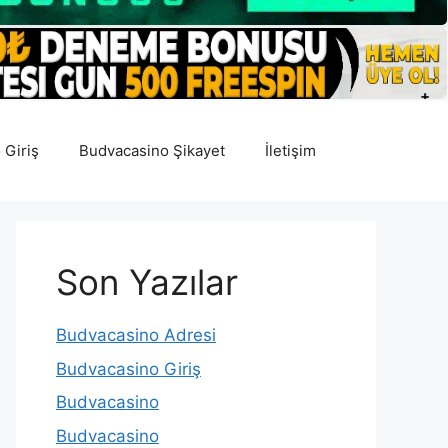
 Giriş
Budvacasino Şikayet
İletişim
Son Yazılar
Budvacasino Adresi
Budvacasino Giriş
Budvacasino
Budvacasino