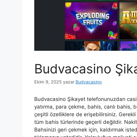
Budvacasino Şik
Ekim 9, 2025
yazar
Budvacasino
Budvacasino Şikayet telefonunuzdan casin
yatırma, para çekme, bahis, canlı bahis, b
çeşitli özelliklere de erişebilirsiniz. Gerek
tüm bahis türlerinde geçerli değildir. Nakit
Bahsinizi geri çekmek için, kaldırmak ist