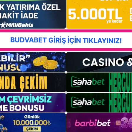
BUDVABET GİRİŞ İÇİN TIKLAYINIZ!