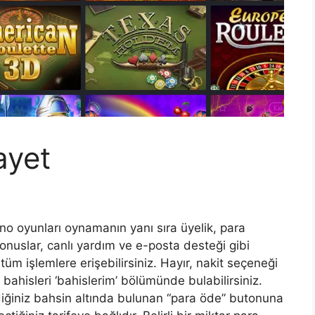
ayet
o oyunları oynamanın yanı sıra üyelik, para
onuslar, canlı yardım ve e-posta desteği gibi
li tüm işlemlere erişebilirsiniz. Hayır, nakit seçeneği
 bahisleri ‘bahislerim’ bölümünde bulabilirsiniz.
ediğiniz bahsin altında bulunan “para öde” butonuna