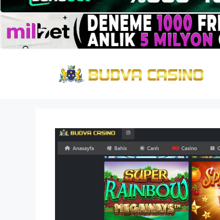
İçeriğe
atla