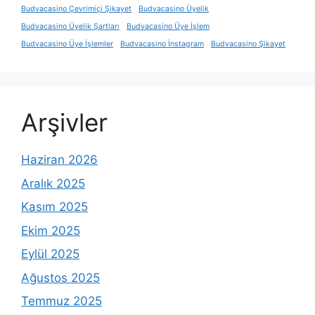
Budvacasino Çevrimiçi Şikayet
Budvacasino Üyelik
Budvacasino Üyelik Şartları
Budvacasino Üye İşlem
Budvacasino Üye İşlemler
Budvacasino İnstagram
Budvacasino Şikayet
Arşivler
Haziran 2026
Aralık 2025
Kasım 2025
Ekim 2025
Eylül 2025
Ağustos 2025
Temmuz 2025