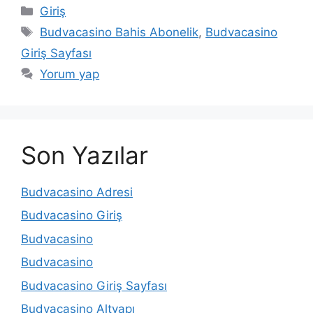
Kategoriler
Giriş
Etiketler
Budvacasino Bahis Abonelik
,
Budvacasino
Giriş Sayfası
Yorum yap
Son Yazılar
Budvacasino Adresi
Budvacasino Giriş
Budvacasino
Budvacasino
Budvacasino Giriş Sayfası
Budvacasino Altyapı