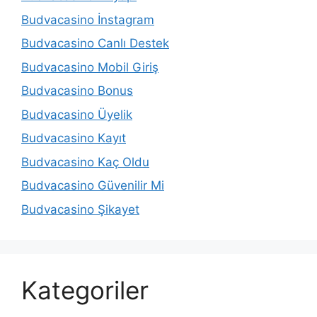
Budvacasino İnstagram
Budvacasino Canlı Destek
Budvacasino Mobil Giriş
Budvacasino Bonus
Budvacasino Üyelik
Budvacasino Kayıt
Budvacasino Kaç Oldu
Budvacasino Güvenilir Mi
Budvacasino Şikayet
Kategoriler