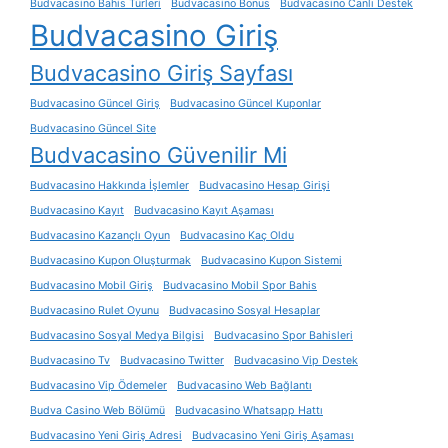
Budvacasino Bahis Türleri
Budvacasino Bonus
Budvacasino Canlı Destek
Budvacasino Giriş
Budvacasino Giriş Sayfası
Budvacasino Güncel Giriş
Budvacasino Güncel Kuponlar
Budvacasino Güncel Site
Budvacasino Güvenilir Mi
Budvacasino Hakkında İşlemler
Budvacasino Hesap Girişi
Budvacasino Kayıt
Budvacasino Kayıt Aşaması
Budvacasino Kazançlı Oyun
Budvacasino Kaç Oldu
Budvacasino Kupon Oluşturmak
Budvacasino Kupon Sistemi
Budvacasino Mobil Giriş
Budvacasino Mobil Spor Bahis
Budvacasino Rulet Oyunu
Budvacasino Sosyal Hesaplar
Budvacasino Sosyal Medya Bilgisi
Budvacasino Spor Bahisleri
Budvacasino Tv
Budvacasino Twitter
Budvacasino Vip Destek
Budvacasino Vip Ödemeler
Budvacasino Web Bağlantı
Budva Casino Web Bölümü
Budvacasino Whatsapp Hattı
Budvacasino Yeni Giriş Adresi
Budvacasino Yeni Giriş Aşaması