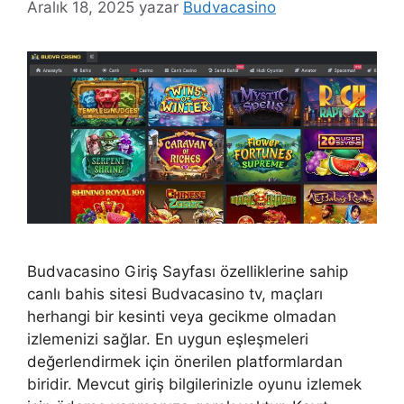
Aralık 18, 2025
yazar
Budvacasino
Budvacasino Giriş Sayfası özelliklerine sahip
canlı bahis sitesi Budvacasino tv, maçları
herhangi bir kesinti veya gecikme olmadan
izlemenizi sağlar. En uygun eşleşmeleri
değerlendirmek için önerilen platformlardan
biridir. Mevcut giriş bilgilerinizle oyunu izlemek