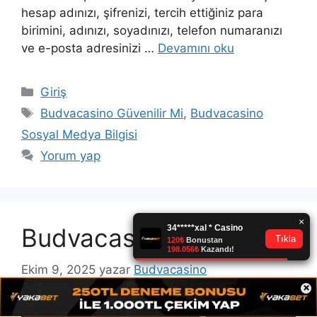
hesap adınızı, şifrenizi, tercih ettiğiniz para
birimini, adınızı, soyadınızı, telefon numaranızı
ve e-posta adresinizi …
Devamını oku
Kategoriler
Giriş
Etiketler
Budvacasino Güvenilir Mi
,
Budvacasino
Sosyal Medya Bilgisi
Yorum yap
Budvacasino Şikayet
Ekim 9, 2025
yazar
Budvacasino
×