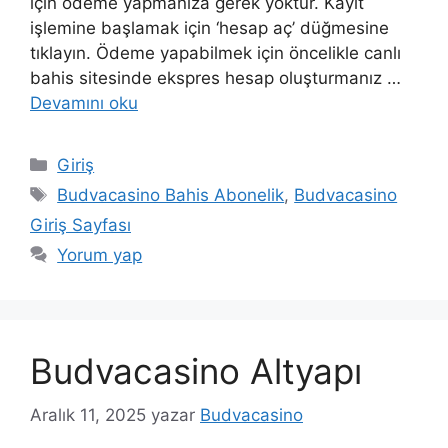
için ödeme yapmanıza gerek yoktur. Kayıt
işlemine başlamak için ‘hesap aç’ düğmesine
tıklayın. Ödeme yapabilmek için öncelikle canlı
bahis sitesinde ekspres hesap oluşturmanız …
Devamını oku
Kategoriler
Giriş
Etiketler
Budvacasino Bahis Abonelik
,
Budvacasino
Giriş Sayfası
Yorum yap
Budvacasino Altyapı
Aralık 11, 2025
yazar
Budvacasino