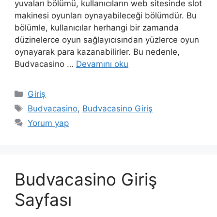
yuvaları bölümü, kullanıcıların web sitesinde slot
makinesi oyunları oynayabileceği bölümdür. Bu
bölümle, kullanıcılar herhangi bir zamanda
düzinelerce oyun sağlayıcısından yüzlerce oyun
oynayarak para kazanabilirler. Bu nedenle,
Budvacasino …
Devamını oku
Kategoriler
Giriş
Etiketler
Budvacasino
,
Budvacasino Giriş
Yorum yap
Budvacasino Giriş
Sayfası