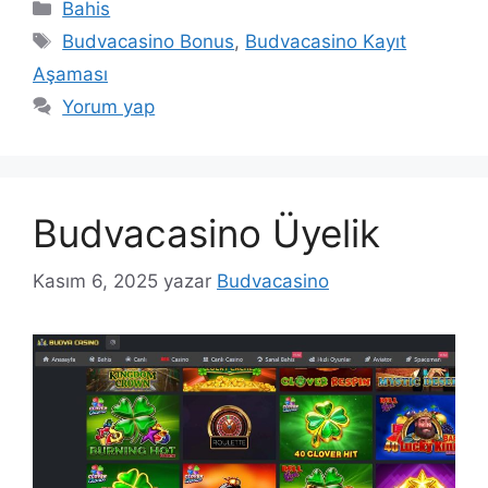
Kategoriler
Bahis
Etiketler
Budvacasino Bonus
,
Budvacasino Kayıt
Aşaması
Yorum yap
Budvacasino Üyelik
Kasım 6, 2025
yazar
Budvacasino