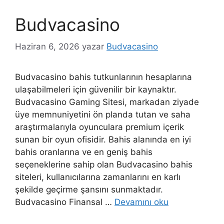
Budvacasino
Haziran 6, 2026
yazar
Budvacasino
Budvacasino bahis tutkunlarının hesaplarına
ulaşabilmeleri için güvenilir bir kaynaktır.
Budvacasino Gaming Sitesi, markadan ziyade
üye memnuniyetini ön planda tutan ve saha
araştırmalarıyla oyunculara premium içerik
sunan bir oyun ofisidir. Bahis alanında en iyi
bahis oranlarına ve en geniş bahis
seçeneklerine sahip olan Budvacasino bahis
siteleri, kullanıcılarına zamanlarını en karlı
şekilde geçirme şansını sunmaktadır.
Budvacasino Finansal …
Devamını oku