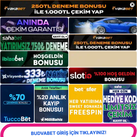
×
BUDVABET GİRİŞ İÇİN TIKLAYINIZ!