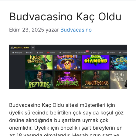
Budvacasino Kaç Oldu
Ekim 23, 2025
yazar
Budvacasino
Budvacasino Kaç Oldu sitesi müşterileri için
üyelik sürecinde belirtilen çok sayıda koşul göz
önüne alındığında bu şartlara uymak çok
önemlidir. Üyelik için öncelikli şart bireylerin en
az 18 yaşında olmalarıdır. Hesabınızın şart ve