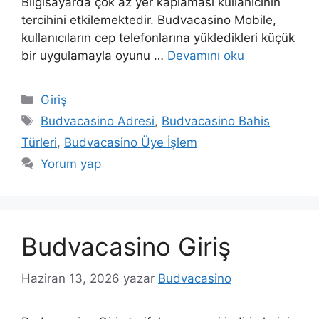
Bilgisayarda çok az yer kaplaması kullanıcının
tercihini etkilemektedir. Budvacasino Mobile,
kullanıcıların cep telefonlarına yükledikleri küçük
bir uygulamayla oyunu …
Devamını oku
Kategoriler
Giriş
Etiketler
Budvacasino Adresi
,
Budvacasino Bahis
Türleri
,
Budvacasino Üye İşlem
Yorum yap
Budvacasino Giriş
Haziran 13, 2026
yazar
Budvacasino