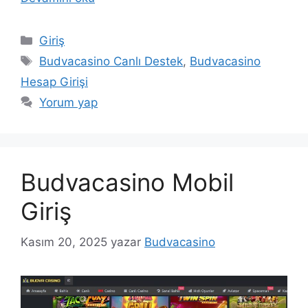
Kategoriler
Giriş
Etiketler
Budvacasino Canlı Destek
,
Budvacasino
Hesap Girişi
Yorum yap
Budvacasino Mobil
Giriş
Kasım 20, 2025
yazar
Budvacasino