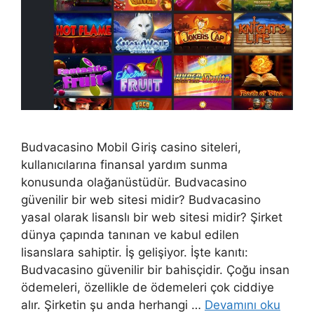
Budvacasino Mobil Giriş casino siteleri,
kullanıcılarına finansal yardım sunma
konusunda olağanüstüdür. Budvacasino
güvenilir bir web sitesi midir? Budvacasino
yasal olarak lisanslı bir web sitesi midir? Şirket
dünya çapında tanınan ve kabul edilen
lisanslara sahiptir. İş gelişiyor. İşte kanıtı:
Budvacasino güvenilir bir bahisçidir. Çoğu insan
ödemeleri, özellikle de ödemeleri çok ciddiye
alır. Şirketin şu anda herhangi …
Devamını oku