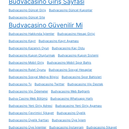
Budvacasino Giriş Sayfası
Budvacasino Güncel Giriş
Budvacasino Güncel Kuponlar
Budvacasino Güncel Site
Budvacasino Güvenilir Mi
Budvacasino Hakkında İşlemler
Budvacasino Hesap Girişi
Budvacasino Kayıt
Budvacasino Kayıt Aşaması
Budvacasino Kazançlı Oyun
Budvacasino Kaç Oldu
Budvacasino Kupon Oluşturmak
Budvacasino Kupon Sistemi
Budvacasino Mobil Giriş
Budvacasino Mobil Spor Bahis
Budvacasino Rulet Oyunu
Budvacasino Sosyal Hesaplar
Budvacasino Sosyal Medya Bilgisi
Budvacasino Spor Bahisleri
Budvacasino Tv
Budvacasino Twitter
Budvacasino Vip Destek
Budvacasino Vip Ödemeler
Budvacasino Web Bağlantı
Budva Casino Web Bölümü
Budvacasino Whatsapp Hattı
Budvacasino Yeni Giriş Adresi
Budvacasino Yeni Giriş Aşaması
Budvacasino Çevrimiçi Şikayet
Budvacasino Üyelik
Budvacasino Üyelik Şartları
Budvacasino Üye İşlem
Budvacasino Üye İşlemler
Budvacasino İnstagram
Budvacasino Şikayet