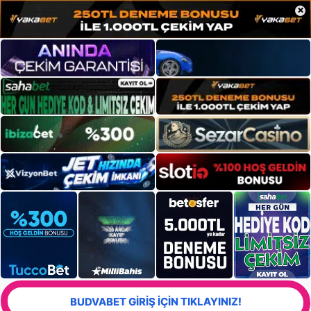
×
BUDVABET GİRİŞ İÇİN TIKLAYINIZ!