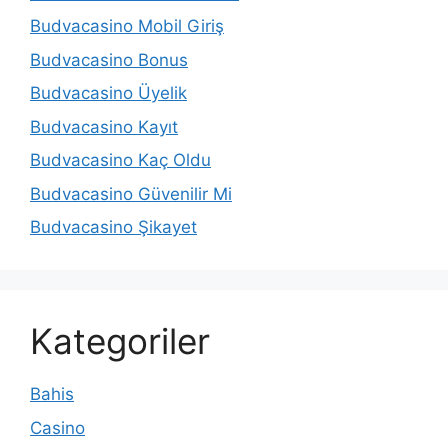
Budvacasino Mobil Giriş
Budvacasino Bonus
Budvacasino Üyelik
Budvacasino Kayıt
Budvacasino Kaç Oldu
Budvacasino Güvenilir Mi
Budvacasino Şikayet
Kategoriler
Bahis
Casino