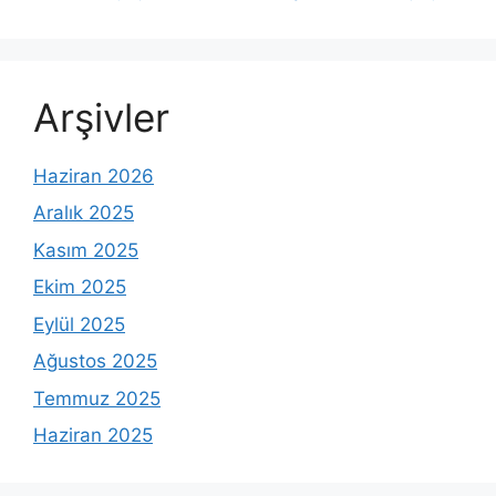
Arşivler
Haziran 2026
Aralık 2025
Kasım 2025
Ekim 2025
Eylül 2025
Ağustos 2025
Temmuz 2025
Haziran 2025