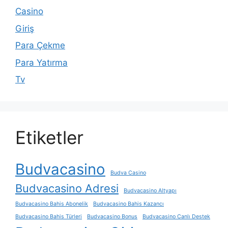
Casino
Giriş
Para Çekme
Para Yatırma
Tv
Etiketler
Budvacasino
Budva Casino
Budvacasino Adresi
Budvacasino Altyapı
Budvacasino Bahis Abonelik
Budvacasino Bahis Kazancı
Budvacasino Bahis Türleri
Budvacasino Bonus
Budvacasino Canlı Destek