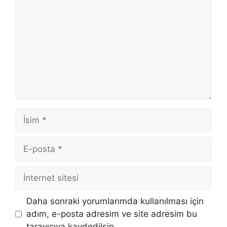
İsim
E-
posta
İnternet
sitesi
Daha sonraki yorumlarımda kullanılması için
adım, e-posta adresim ve site adresim bu
tarayıcıya kaydedilsin.