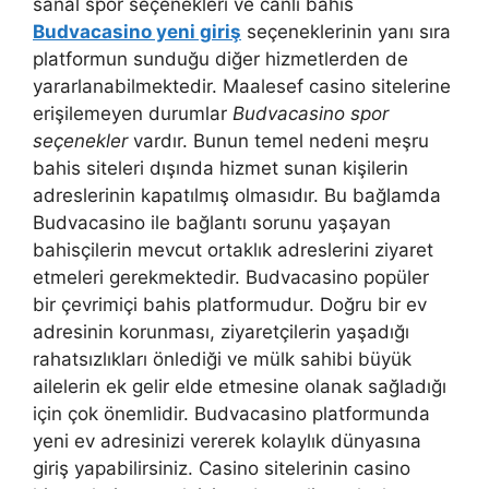
sanal spor seçenekleri ve canlı bahis
Budvacasino yeni giriş
seçeneklerinin yanı sıra
platformun sunduğu diğer hizmetlerden de
yararlanabilmektedir. Maalesef casino sitelerine
erişilemeyen durumlar
Budvacasino spor
seçenekler
vardır. Bunun temel nedeni meşru
bahis siteleri dışında hizmet sunan kişilerin
adreslerinin kapatılmış olmasıdır. Bu bağlamda
Budvacasino ile bağlantı sorunu yaşayan
bahisçilerin mevcut ortaklık adreslerini ziyaret
etmeleri gerekmektedir. Budvacasino popüler
bir çevrimiçi bahis platformudur. Doğru bir ev
adresinin korunması, ziyaretçilerin yaşadığı
rahatsızlıkları önlediği ve mülk sahibi büyük
ailelerin ek gelir elde etmesine olanak sağladığı
için çok önemlidir. Budvacasino platformunda
yeni ev adresinizi vererek kolaylık dünyasına
giriş yapabilirsiniz. Casino sitelerinin casino