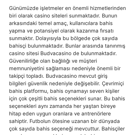
Günümüzde işletmeler en önemli hizmetlerinden
biri olarak casino siteleri sunmaktadır. Bunun
arkasındaki temel amaç, kullanıcılara bahis
yapma ve potansiyel olarak kazanma fırsatı
sunmaktır. Dolayısıyla bu bölgede çok sayıda
bahisçi bulunmaktadır. Bunlar arasında tanınmış
casino sitesi Budvacasino de bulunmaktadır.
Güvenilirliğe olan bağlılığı ve müşteri
memnuniyetini sağlaması nedeniyle önemli bir
takipçi topladı. Budvacasino mevcut giriş
bilgileri güvenlik nedeniyle değişebilir. Çevrimiçi
bahis platformu, bahis oynamayı seven kişiler
için çok çeşitli bahis seçenekleri sunar. Bu bahis
seçenekleri aynı zamanda her yaştan bireye
hitap eden uygun oranlara ve antrenörlere
sahiptir. Futbolun ötesine uzanan bir dünyada
çok sayıda bahis seçeneği mevcuttur. Bahisçiler