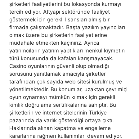
şirketleri faaliyetlerini bu lokasyonda kurmayı
tercih ediyor. Altyapı sektöründe faaliyet
göstermek için gerekli lisansları almış bir
firmada çalışmaktadır. Başta yazılım yayıncıları
olmak üzere bu şirketlerin faaliyetlerine
müdahale etmekten kaçınırız. Ayrıca
yatırımcıların yatırım yaptıkları menkul kıymetin
türü konusunda da kafaları karışmayacak.
Casino oyunlarının güvenli olup olmadığı
sorusunu yanıtlamak amacıyla şirketler
tarafından çok sayıda web sitesi kurulmuş ve
yönetilmektedir. Bu konumlar, uzaktan çevrimiçi
oyun oynamayı mümkün kılmak için gerekli
kimlik doğrulama sertifikalarına sahiptir. Bu
şirketlerin ve internet sitelerinin Türkiye
pazarında da varlık gösterdiği ortaya çıktı.
Haklarında alınan kapatma ve engelleme
kararlarına rağmen kullanımları devam ediyor.