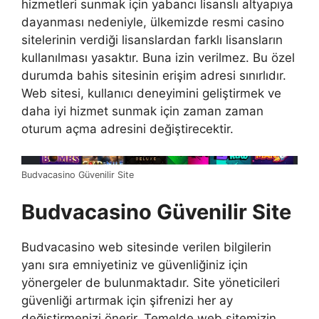
hizmetleri sunmak için yabancı lisanslı altyapıya
dayanması nedeniyle, ülkemizde resmi casino
sitelerinin verdiği lisanslardan farklı lisansların
kullanılması yasaktır. Buna izin verilmez. Bu özel
durumda bahis sitesinin erişim adresi sınırlıdır.
Web sitesi, kullanıcı deneyimini geliştirmek ve
daha iyi hizmet sunmak için zaman zaman
oturum açma adresini değiştirecektir.
Budvacasino Güvenilir Site
Budvacasino Güvenilir Site
Budvacasino web sitesinde verilen bilgilerin
yanı sıra emniyetiniz ve güvenliğiniz için
yönergeler de bulunmaktadır. Site yöneticileri
güvenliği artırmak için şifrenizi her ay
değiştirmenizi önerir. Temelde web sitemizin