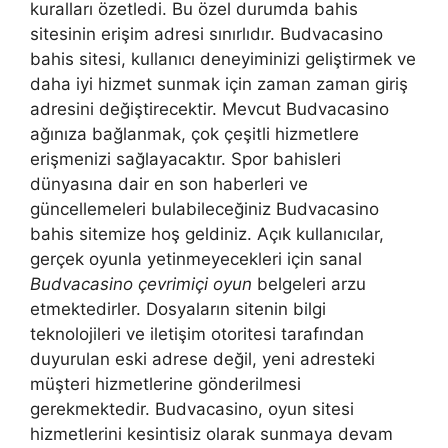
kuralları özetledi. Bu özel durumda bahis
sitesinin erişim adresi sınırlıdır. Budvacasino
bahis sitesi, kullanıcı deneyiminizi geliştirmek ve
daha iyi hizmet sunmak için zaman zaman giriş
adresini değiştirecektir. Mevcut Budvacasino
ağınıza bağlanmak, çok çeşitli hizmetlere
erişmenizi sağlayacaktır. Spor bahisleri
dünyasına dair en son haberleri ve
güncellemeleri bulabileceğiniz Budvacasino
bahis sitemize hoş geldiniz. Açık kullanıcılar,
gerçek oyunla yetinmeyecekleri için sanal
Budvacasino çevrimiçi oyun
belgeleri arzu
etmektedirler. Dosyaların sitenin bilgi
teknolojileri ve iletişim otoritesi tarafından
duyurulan eski adrese değil, yeni adresteki
müşteri hizmetlerine gönderilmesi
gerekmektedir. Budvacasino, oyun sitesi
hizmetlerini kesintisiz olarak sunmaya devam