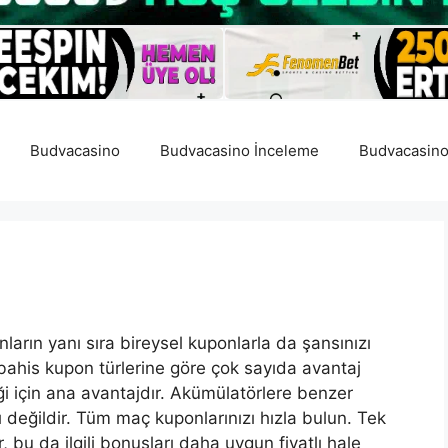
Budvacasino
Budvacasino İnceleme
Budvacasino
nların yanı sıra bireysel kuponlarla da şansınızı
 bahis kupon türlerine göre çok sayıda avantaj
ği için ana avantajdır. Akümülatörlere benzer
 değildir. Tüm maç kuponlarınızı hızla bulun. Tek
, bu da ilgili bonusları daha uygun fiyatlı hale