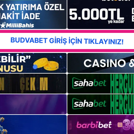
BUDVABET GİRİŞ İÇİN TIKLAYINIZ!