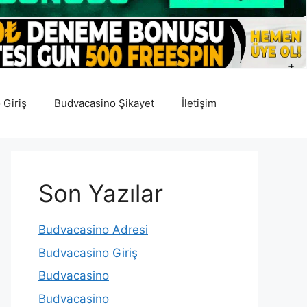
 Giriş
Budvacasino Şikayet
İletişim
Son Yazılar
Budvacasino Adresi
Budvacasino Giriş
Budvacasino
Budvacasino