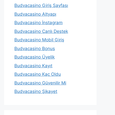
Budvacasino Giriş Sayfası
Budvacasino Altyapı
Budvacasino İnstagram
Budvacasino Canlı Destek
Budvacasino Mobil Giriş
Budvacasino Bonus
Budvacasino Üyelik
Budvacasino Kayıt
Budvacasino Kaç Oldu
Budvacasino Güvenilir Mi
Budvacasino Şikayet