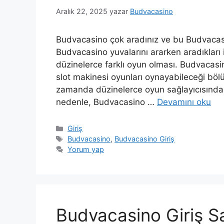
Aralık 22, 2025
yazar
Budvacasino
Budvacasino çok aradınız ve bu Budvacasino 
Budvacasino yuvalarını ararken aradıkları 
düzinelerce farklı oyun olması. Budvacasin
slot makinesi oyunları oynayabileceği bölü
zamanda düzinelerce oyun sağlayıcısından
nedenle, Budvacasino …
Devamını oku
Kategoriler
Giriş
Etiketler
Budvacasino
,
Budvacasino Giriş
Yorum yap
Budvacasino Giriş S