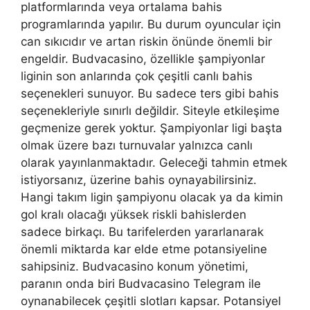
platformlarında veya ortalama bahis
programlarında yapılır. Bu durum oyuncular için
can sıkıcıdır ve artan riskin önünde önemli bir
engeldir. Budvacasino, özellikle şampiyonlar
liginin son anlarında çok çeşitli canlı bahis
seçenekleri sunuyor. Bu sadece ters gibi bahis
seçenekleriyle sınırlı değildir. Siteyle etkileşime
geçmenize gerek yoktur. Şampiyonlar ligi başta
olmak üzere bazı turnuvalar yalnızca canlı
olarak yayınlanmaktadır. Geleceği tahmin etmek
istiyorsanız, üzerine bahis oynayabilirsiniz.
Hangi takım ligin şampiyonu olacak ya da kimin
gol kralı olacağı yüksek riskli bahislerden
sadece birkaçı. Bu tarifelerden yararlanarak
önemli miktarda kar elde etme potansiyeline
sahipsiniz. Budvacasino konum yönetimi,
paranın onda biri Budvacasino Telegram ile
oynanabilecek çeşitli slotları kapsar. Potansiyel