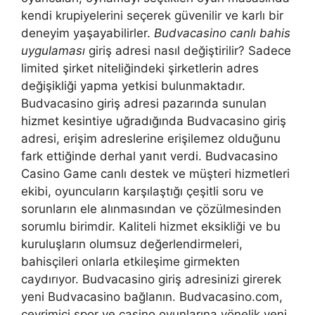
kendi krupiyelerini seçerek güvenilir ve karlı bir
deneyim yaşayabilirler.
Budvacasino canlı bahis
uygulaması
giriş adresi nasıl değiştirilir? Sadece
limited şirket niteliğindeki şirketlerin adres
değişikliği yapma yetkisi bulunmaktadır.
Budvacasino giriş adresi pazarında sunulan
hizmet kesintiye uğradığında Budvacasino giriş
adresi, erişim adreslerine erişilemez olduğunu
fark ettiğinde derhal yanıt verdi. Budvacasino
Casino Game canlı destek ve müşteri hizmetleri
ekibi, oyuncuların karşılaştığı çeşitli soru ve
sorunların ele alınmasından ve çözülmesinden
sorumlu birimdir. Kaliteli hizmet eksikliği ve bu
kuruluşların olumsuz değerlendirmeleri,
bahisçileri onlarla etkileşime girmekten
caydırıyor. Budvacasino giriş adresinizi girerek
yeni Budvacasino bağlanın. Budvacasino.com,
çevrimiçi spor ve casino oyunlarına yönelik yeni