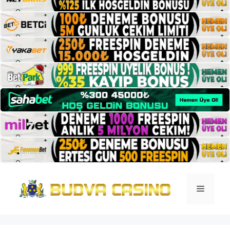
İçeriğe
atla
Menü