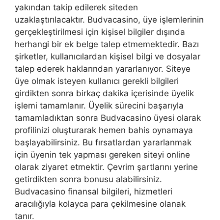
yakından takip edilerek siteden
uzaklaştırılacaktır. Budvacasino, üye işlemlerinin
gerçekleştirilmesi için kişisel bilgiler dışında
herhangi bir ek belge talep etmemektedir. Bazı
şirketler, kullanıcılardan kişisel bilgi ve dosyalar
talep ederek haklarından yararlanıyor. Siteye
üye olmak isteyen kullanıcı gerekli bilgileri
girdikten sonra birkaç dakika içerisinde üyelik
işlemi tamamlanır. Üyelik sürecini başarıyla
tamamladıktan sonra Budvacasino üyesi olarak
profilinizi oluşturarak hemen bahis oynamaya
başlayabilirsiniz. Bu fırsatlardan yararlanmak
için üyenin tek yapması gereken siteyi online
olarak ziyaret etmektir. Çevrim şartlarını yerine
getirdikten sonra bonusu alabilirsiniz.
Budvacasino finansal bilgileri, hizmetleri
aracılığıyla kolayca para çekilmesine olanak
tanır.