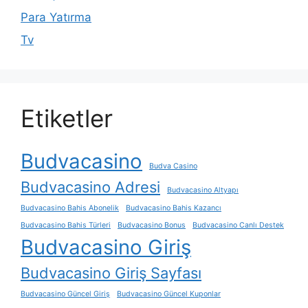
Para Yatırma
Tv
Etiketler
Budvacasino
Budva Casino
Budvacasino Adresi
Budvacasino Altyapı
Budvacasino Bahis Abonelik
Budvacasino Bahis Kazancı
Budvacasino Bahis Türleri
Budvacasino Bonus
Budvacasino Canlı Destek
Budvacasino Giriş
Budvacasino Giriş Sayfası
Budvacasino Güncel Giriş
Budvacasino Güncel Kuponlar