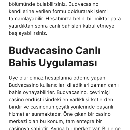
bölümünde bulabilirsiniz. Budvacasino
kendilerine verilen formu doldurarak işlemi
tamamlayabilir. Hesabınıza belirli bir miktar para
yatırdıktan sonra canlı bahisleri kabul etmeye
başlayabilirsiniz.
Budvacasino Canlı
Bahis Uygulaması
Üye olur olmaz hesaplarına ödeme yapan
Budvacasino kullanıcıları diledikleri zaman canlı
bahis oynayabilirler. Budvacasino, çevrimiçi
casino endüstrisindeki en varlıklı şirketlerden
biridir ve casinonun çeşitli yönlerinde başarılı
hizmetler sunmaktadır. Öne çıkan bir casino
merkezi olan bu konum, tam entegre bir
casinoya sahiptir. Ayrıca bir merkez var. Binlerce