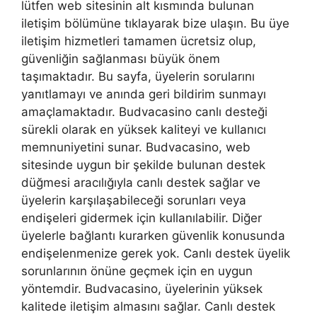
lütfen web sitesinin alt kısmında bulunan
iletişim bölümüne tıklayarak bize ulaşın. Bu üye
iletişim hizmetleri tamamen ücretsiz olup,
güvenliğin sağlanması büyük önem
taşımaktadır. Bu sayfa, üyelerin sorularını
yanıtlamayı ve anında geri bildirim sunmayı
amaçlamaktadır. Budvacasino canlı desteği
sürekli olarak en yüksek kaliteyi ve kullanıcı
memnuniyetini sunar. Budvacasino, web
sitesinde uygun bir şekilde bulunan destek
düğmesi aracılığıyla canlı destek sağlar ve
üyelerin karşılaşabileceği sorunları veya
endişeleri gidermek için kullanılabilir. Diğer
üyelerle bağlantı kurarken güvenlik konusunda
endişelenmenize gerek yok. Canlı destek üyelik
sorunlarının önüne geçmek için en uygun
yöntemdir. Budvacasino, üyelerinin yüksek
kalitede iletişim almasını sağlar. Canlı destek