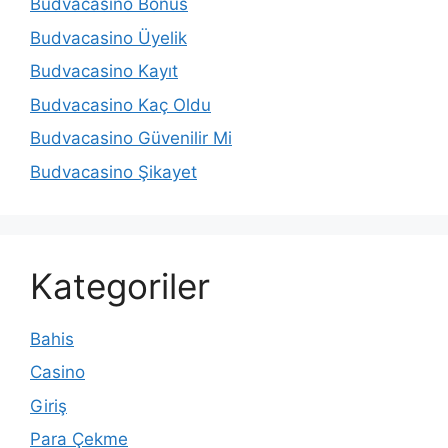
Budvacasino Bonus
Budvacasino Üyelik
Budvacasino Kayıt
Budvacasino Kaç Oldu
Budvacasino Güvenilir Mi
Budvacasino Şikayet
Kategoriler
Bahis
Casino
Giriş
Para Çekme