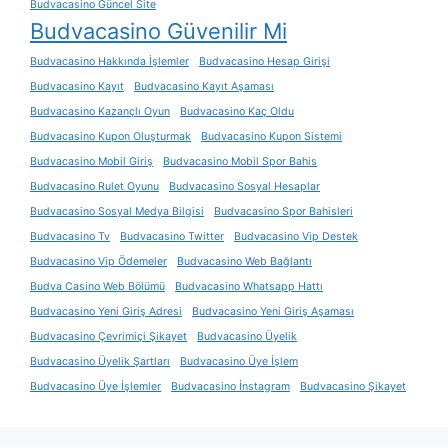
Budvacasino Güncel Site
Budvacasino Güvenilir Mi
Budvacasino Hakkında İşlemler
Budvacasino Hesap Girişi
Budvacasino Kayıt
Budvacasino Kayıt Aşaması
Budvacasino Kazançlı Oyun
Budvacasino Kaç Oldu
Budvacasino Kupon Oluşturmak
Budvacasino Kupon Sistemi
Budvacasino Mobil Giriş
Budvacasino Mobil Spor Bahis
Budvacasino Rulet Oyunu
Budvacasino Sosyal Hesaplar
Budvacasino Sosyal Medya Bilgisi
Budvacasino Spor Bahisleri
Budvacasino Tv
Budvacasino Twitter
Budvacasino Vip Destek
Budvacasino Vip Ödemeler
Budvacasino Web Bağlantı
Budva Casino Web Bölümü
Budvacasino Whatsapp Hattı
Budvacasino Yeni Giriş Adresi
Budvacasino Yeni Giriş Aşaması
Budvacasino Çevrimiçi Şikayet
Budvacasino Üyelik
Budvacasino Üyelik Şartları
Budvacasino Üye İşlem
Budvacasino Üye İşlemler
Budvacasino İnstagram
Budvacasino Şikayet