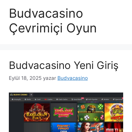
Budvacasino
Çevrimiçi Oyun
Budvacasino Yeni Giriş
Eylül 18, 2025
yazar
Budvacasino