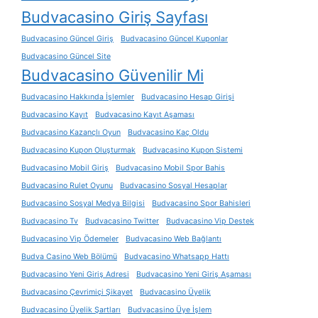
Budvacasino Giriş Sayfası
Budvacasino Güncel Giriş
Budvacasino Güncel Kuponlar
Budvacasino Güncel Site
Budvacasino Güvenilir Mi
Budvacasino Hakkında İşlemler
Budvacasino Hesap Girişi
Budvacasino Kayıt
Budvacasino Kayıt Aşaması
Budvacasino Kazançlı Oyun
Budvacasino Kaç Oldu
Budvacasino Kupon Oluşturmak
Budvacasino Kupon Sistemi
Budvacasino Mobil Giriş
Budvacasino Mobil Spor Bahis
Budvacasino Rulet Oyunu
Budvacasino Sosyal Hesaplar
Budvacasino Sosyal Medya Bilgisi
Budvacasino Spor Bahisleri
Budvacasino Tv
Budvacasino Twitter
Budvacasino Vip Destek
Budvacasino Vip Ödemeler
Budvacasino Web Bağlantı
Budva Casino Web Bölümü
Budvacasino Whatsapp Hattı
Budvacasino Yeni Giriş Adresi
Budvacasino Yeni Giriş Aşaması
Budvacasino Çevrimiçi Şikayet
Budvacasino Üyelik
Budvacasino Üyelik Şartları
Budvacasino Üye İşlem