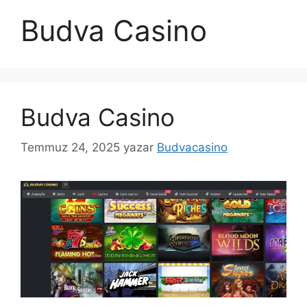
Budva Casino
Budva Casino
Temmuz 24, 2025
yazar
Budvacasino