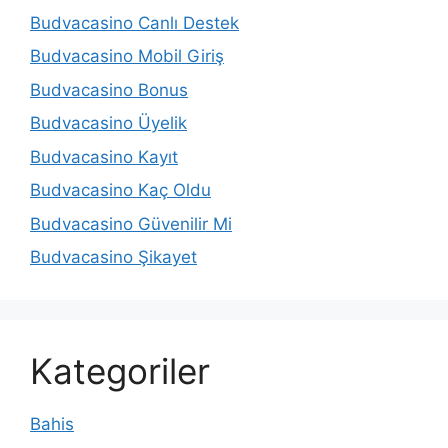
Budvacasino Canlı Destek
Budvacasino Mobil Giriş
Budvacasino Bonus
Budvacasino Üyelik
Budvacasino Kayıt
Budvacasino Kaç Oldu
Budvacasino Güvenilir Mi
Budvacasino Şikayet
Kategoriler
Bahis