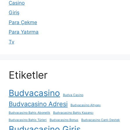
Casino
Giriş
Para Çekme
Para Yatırma
Tv
Etiketler
Budvacasino
Budva Casino
Budvacasino Adresi
Budvacasino Altyapı
Budvacasino Bahis Abonelik
Budvacasino Bahis Kazancı
Budvacasino Bahis Türleri
Budvacasino Bonus
Budvacasino Canlı Destek
Budvacasino Giriş