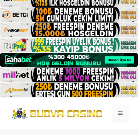
İçeriğe
atla
Menü