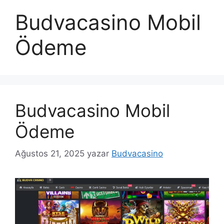
Budvacasino Mobil
Ödeme
Budvacasino Mobil
Ödeme
Ağustos 21, 2025
yazar
Budvacasino