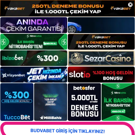
×
BUDVABET GİRİŞ İÇİN TIKLAYINIZ!